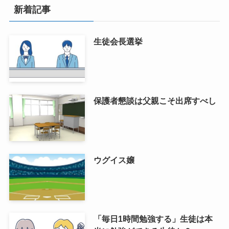
新着記事
生徒会長選挙
保護者懇談は父親こそ出席すべし
ウグイス嬢
「毎日1時間勉強する」生徒は本