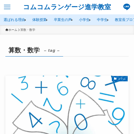
コムコムランゲージ進学教室
選ばれる理由
体験授業
卒業生の声
小学生
中学生
教室長プロ
ホーム
算数・数学
算数・数学
– tag –
コラム