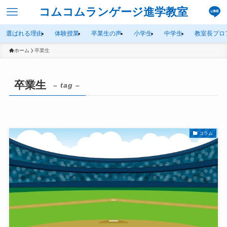
コムコムランゲージ進学教室
選ばれる理由
体験授業
卒業生の声
小学生
中学生
教室長プロ
ホーム
卒業生
卒業生
– tag –
コラム